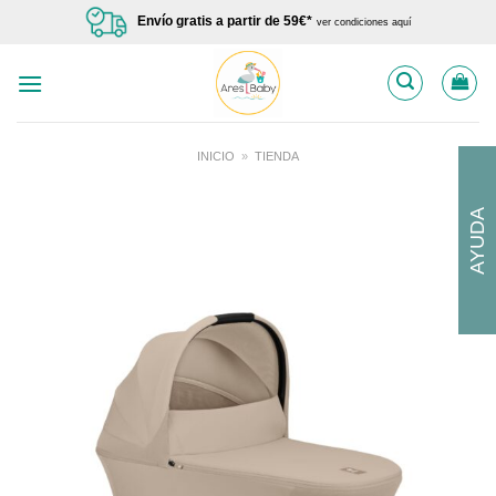
Saltar
Envío gratis a partir de 59€*
ver condiciones aquí
al
contenido
INICIO
»
TIENDA
AYUDA