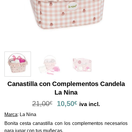
Canastilla con Complementos Candela
La Nina
El
El
21,00
10,50
€
€
iva incl.
precio
precio
Marca
: La Nina
original
actual
era:
es:
Bonita cesta canastilla con los complementos necesarios
21,00€.
10,50€.
para jugar con tus muñecas.