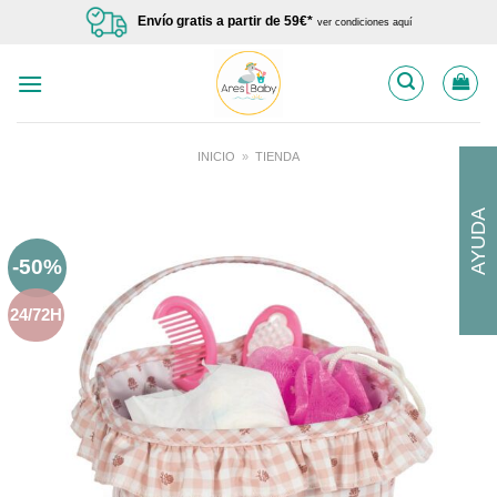
Saltar
Envío gratis a partir de 59€*
ver condiciones aquí
al
contenido
INICIO
»
TIENDA
AYUDA
-50%
24/72H