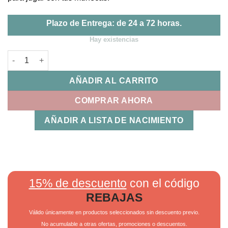
Plazo de Entrega: de 24 a 72 horas.
Hay existencias
Canastilla con Complementos Candela La Nina cantidad
AÑADIR AL CARRITO
COMPRAR AHORA
AÑADIR A LISTA DE NACIMIENTO
15% de descuento
con el código
REBAJAS
Válido únicamente en productos seleccionados sin descuento previo.
No acumulable a otras ofertas, promociones o descuentos.