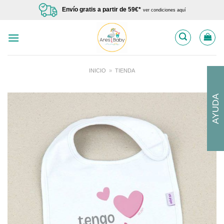
Saltar
Envío gratis a partir de 59€*
ver condiciones aquí
al
contenido
INICIO
»
TIENDA
AYUDA