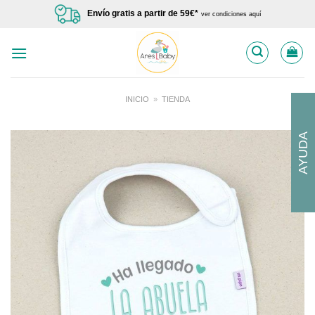
Saltar
Envío gratis a partir de 59€*
ver condiciones aquí
al
contenido
INICIO
»
TIENDA
AYUDA