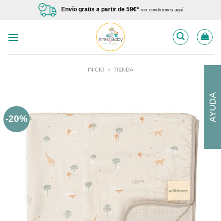
Saltar
Envío gratis a partir de 59€*
ver condiciones aquí
al
contenido
INICIO
»
TIENDA
AYUDA
-20%