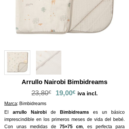
Arrullo Nairobi Bimbidreams
El
El
23,80
19,00
€
€
iva incl.
precio
precio
Marca
: Bimbidreams
original
actual
era:
es:
El
arrullo Nairobi
de
Bimbidreams
es un básico
23,80€.
19,00€.
imprescindible en los primeros meses de vida del bebé.
Con unas medidas de
75×75 cm
, es perfecta para