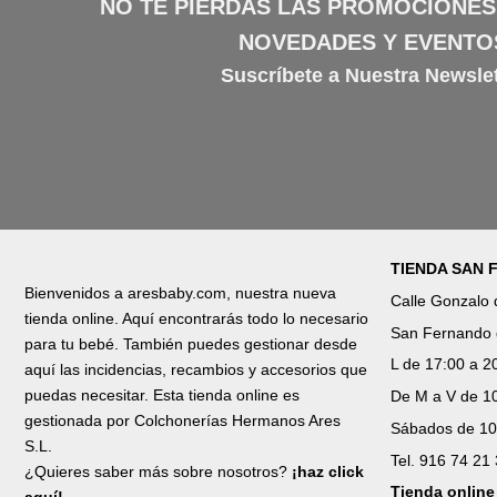
NO TE PIERDAS LAS PROMOCIONES
NOVEDADES Y EVENTO
Suscríbete a Nuestra Newslet
TIENDA SAN
Bienvenidos a aresbaby.com, nuestra nueva
Calle Gonzalo
tienda online. Aquí encontrarás todo lo necesario
San Fernando 
para tu bebé. También puedes gestionar desde
L de 17:00 a 2
aquí las incidencias, recambios y accesorios que
puedas necesitar. Esta tienda online es
De M a V de 10
gestionada por Colchonerías Hermanos Ares
Sábados de 10
S.L.
Tel. 916 74 21
¿Quieres saber más sobre nosotros?
¡haz click
Tienda online