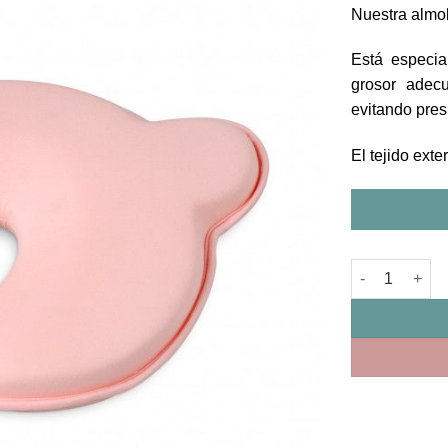
Nuestra almo
Está especia
grosor adecu
evitando pres
El tejido ext
Almohada Erg