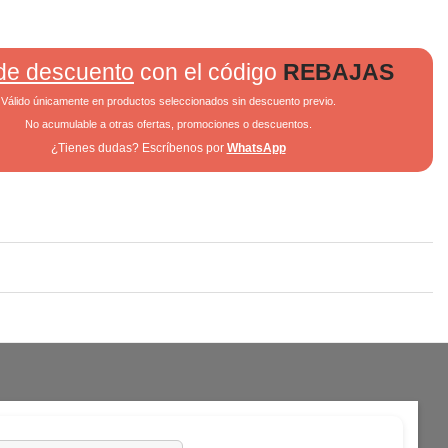
de descuento
con el código
REBAJAS
Válido únicamente en productos seleccionados sin descuento previo.
No acumulable a otras ofertas, promociones o descuentos.
¿Tienes dudas? Escríbenos por
WhatsApp