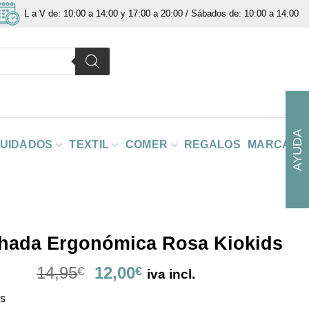
L a V de: 10:00 a 14:00 y 17:00 a 20:00 / Sábados de: 10:00 a 14:00
AYUDA
CUIDADOS
TEXTIL
COMER
REGALOS
MARCAS
hada Ergonómica Rosa Kiokids
El
El
14,95
12,00
€
€
iva incl.
precio
precio
ds
original
actual