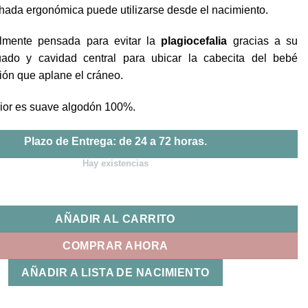
era:
es:
hada ergonómica puede utilizarse desde el nacimiento.
14,95€.
12,00€.
lmente pensada para evitar la
plagiocefalia
gracias a su
ado y cavidad central para ubicar la cabecita del bebé
ión que aplane el cráneo.
erior es suave algodón 100%.
Plazo de Entrega: de 24 a 72 horas.
Hay existencias
onómica Rosa Kiokids cantidad
AÑADIR AL CARRITO
COMPRAR AHORA
AÑADIR A LISTA DE NACIMIENTO