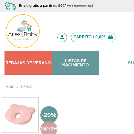
Saltar
Envío gratis a partir de 59€*
ver condiciones aquí
al
contenido
CARRITO /
0,00
€
LISTAS DE
A
REBAJAS
DE
VERANO
NACIMIENTO
INICIO
»
TIENDA
-20%
24/72H