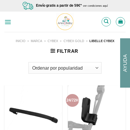
Saltar
Envío gratis a partir de 59€*
ver condiciones aquí
al
contenido
INICIO
»
MARCA
»
CYBEX
»
CYBEX GOLD
»
LIBELLE CYBEX
FILTRAR
AYUDA
24/72H