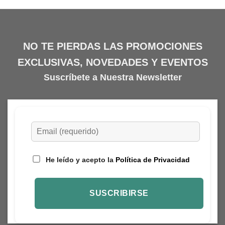
múltiples
variantes.
Las
opciones
se
NO TE PIERDAS LAS PROMOCIONES
pueden
EXCLUSIVAS, NOVEDADES Y EVENTOS
elegir
en
Suscríbete a Nuestra Newsletter
la
página
de
producto
He leído y acepto la
Política de Privacidad