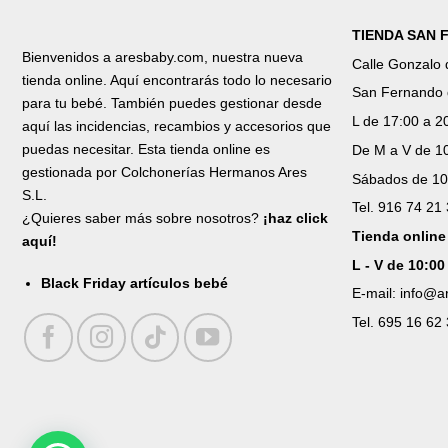
TIENDA SAN
Bienvenidos a aresbaby.com, nuestra nueva
Calle Gonzalo
tienda online. Aquí encontrarás todo lo necesario
San Fernando 
para tu bebé. También puedes gestionar desde
L de 17:00 a 2
aquí las incidencias, recambios y accesorios que
puedas necesitar. Esta tienda online es
De M a V de 10
gestionada por Colchonerías Hermanos Ares
Sábados de 10
S.L.
Tel. 916 74 21
¿Quieres saber más sobre nosotros?
¡haz click
Tienda online
aquí!
L - V de 10:00
Black Friday artículos bebé
E-mail: info@
Tel. 695 16 62