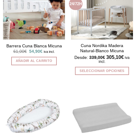
24/72H
Cuna Nordika Madera
Barrera Cuna Blanca Micuna
Natural-Blanco Micuna
El
El
61,00
€
54,90
€
iva incl.
precio
precio
305,10
€
Desde:
339,00
€
iva
original
actual
AÑADIR AL CARRITO
incl.
era:
es:
61,00€.
54,90€.
SELECCIONAR OPCIONES
Este
producto
tiene
múltiples
variantes.
Las
opciones
se
pueden
elegir