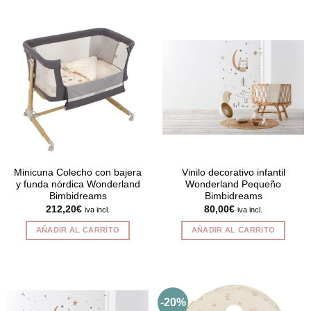
producto
tiene
múltiples
variantes.
Las
opciones
se
pueden
elegir
en
la
página
Minicuna Colecho con bajera
Vinilo decorativo infantil
y funda nórdica Wonderland
Wonderland Pequeño
de
Bimbidreams
Bimbidreams
producto
212,20
€
80,00
€
iva incl.
iva incl.
AÑADIR AL CARRITO
AÑADIR AL CARRITO
-20%