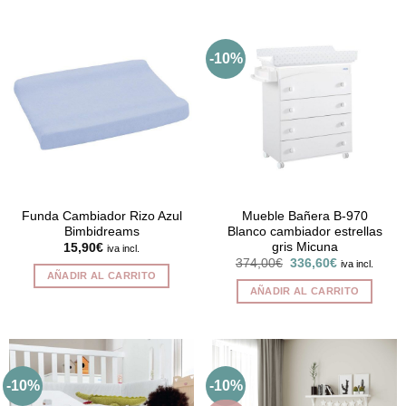
-10%
Funda Cambiador Rizo Azul
Mueble Bañera B-970
Bimbidreams
Blanco cambiador estrellas
gris Micuna
15,90
€
iva incl.
El
El
374,00
€
336,60
€
iva incl.
precio
precio
AÑADIR AL CARRITO
original
actual
AÑADIR AL CARRITO
era:
es:
374,00€.
336,60€.
-10%
-10%