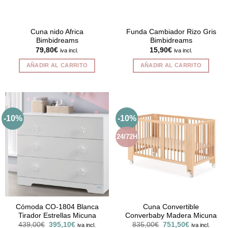
en
la
página
Cuna nido Africa
Funda Cambiador Rizo Gris
Bimbidreams
Bimbidreams
de
79,80
€
15,90
€
iva incl.
iva incl.
producto
AÑADIR AL CARRITO
AÑADIR AL CARRITO
-10%
-10%
24/72H
Cómoda CO-1804 Blanca
Cuna Convertible
Tirador Estrellas Micuna
Converbaby Madera Micuna
El
El
El
El
439,00
€
395,10
€
835,00
€
751,50
€
iva incl.
iva incl.