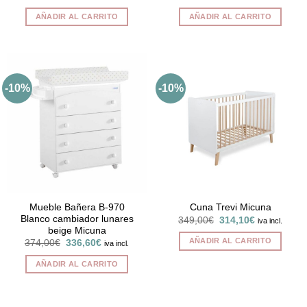
precio
precio
precio
precio
original
actual
original
actual
AÑADIR AL CARRITO
AÑADIR AL CARRITO
era:
es:
era:
es:
439,00€.
395,10€.
835,00€.
751,50€.
-10%
-10%
Mueble Bañera B-970
Cuna Trevi Micuna
Blanco cambiador lunares
El
El
349,00
€
314,10
€
iva incl.
precio
precio
beige Micuna
original
actual
AÑADIR AL CARRITO
El
El
374,00
€
336,60
€
iva incl.
era:
es:
precio
precio
349,00€.
314,10€.
original
actual
AÑADIR AL CARRITO
era:
es:
374,00€.
336,60€.