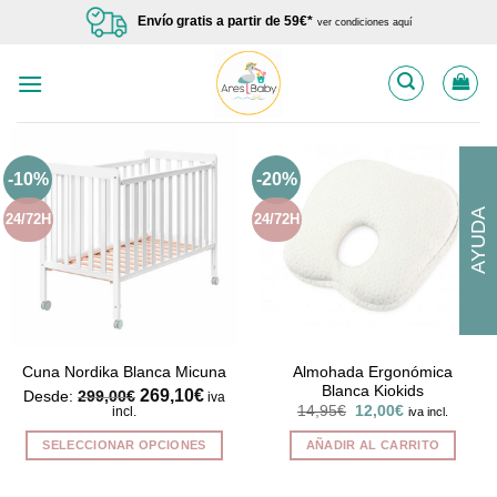
Saltar
Envío gratis a partir de 59€*
ver condiciones aquí
al
contenido
-10%
-20%
AYUDA
24/72H
24/72H
Almohada Ergonómica
Cuna Nordika Blanca Micuna
Blanca Kiokids
269,10
€
Desde:
299,00
€
iva
El
El
14,95
€
12,00
€
incl.
iva incl.
precio
precio
original
actual
SELECCIONAR OPCIONES
AÑADIR AL CARRITO
era:
es:
14,95€.
12,00€.
Este
producto