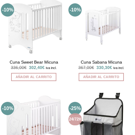
-10%
-10%
Cuna Sweet Bear Micuna
Cuna Sabana Micuna
El
El
El
El
336,00
€
302,40
€
367,00
€
330,30
€
iva incl.
iva incl.
precio
precio
precio
precio
original
actual
original
actual
AÑADIR AL CARRITO
AÑADIR AL CARRITO
era:
es:
era:
es:
336,00€.
302,40€.
367,00€.
330,30€.
-10%
-25%
24/72H