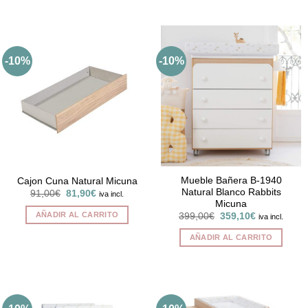
34,00€.
30,60€.
-10%
-10%
Mueble Bañera B-1940
Cajon Cuna Natural Micuna
Natural Blanco Rabbits
El
El
91,00
€
81,90
€
iva incl.
precio
precio
Micuna
original
actual
AÑADIR AL CARRITO
El
El
399,00
€
359,10
€
iva incl.
era:
es:
precio
precio
91,00€.
81,90€.
original
actual
AÑADIR AL CARRITO
era:
es:
399,00€.
359,10€.