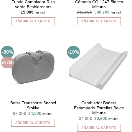
Funda Cambiador Rizo
Cómoda CO-1247 Blanca
Verde Bimbidreams
Micuna
El
El
15,00
€
343,00
€
308,70
€
iva incl.
iva incl.
precio
precio
original
actual
AÑADIR AL CARRITO
AÑADIR AL CARRITO
era:
es:
343,00€.
308,70€.
-50%
-10%
24/72H
Bolsa Transporte Snoozi
Cambiador Bañera
Stokke
Estampado Estrellas Beige
Micuna
El
El
69,00
€
34,50
€
iva incl.
precio
precio
El
El
34,00
€
30,60
€
iva incl.
original
actual
precio
precio
AÑADIR AL CARRITO
era:
es:
original
actual
AÑADIR AL CARRITO
69,00€.
34,50€.
era:
es: