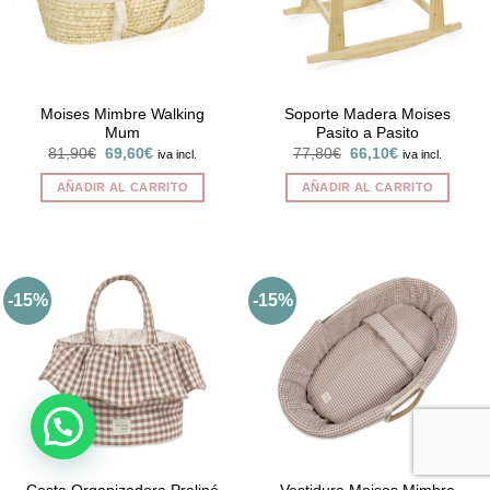
Moises Mimbre Walking
Soporte Madera Moises
Mum
Pasito a Pasito
El
El
El
El
81,90
€
69,60
€
77,80
€
66,10
€
iva incl.
iva incl.
precio
precio
precio
precio
original
actual
original
actual
AÑADIR AL CARRITO
AÑADIR AL CARRITO
era:
es:
era:
es:
81,90€.
69,60€.
77,80€.
66,10€.
-15%
-15%