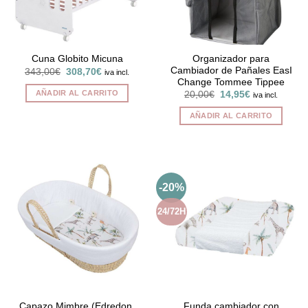
Organizador para
Cuna Globito Micuna
Cambiador de Pañales EasI
El
El
343,00
€
308,70
€
iva incl.
precio
precio
Change Tommee Tippee
original
actual
AÑADIR AL CARRITO
El
El
20,00
€
14,95
€
iva incl.
era:
es:
precio
precio
343,00€.
308,70€.
original
actual
AÑADIR AL CARRITO
era:
es:
20,00€.
14,95€.
-20%
24/72H
Capazo Mimbre (Edredon,
Funda cambiador con