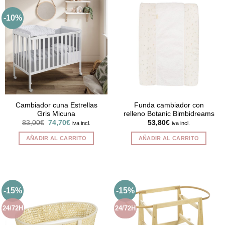
-10%
Cambiador cuna Estrellas
Funda cambiador con
Gris Micuna
relleno Botanic Bimbidreams
El
El
83,00
€
74,70
€
53,80
€
iva incl.
iva incl.
precio
precio
original
actual
AÑADIR AL CARRITO
AÑADIR AL CARRITO
era:
es:
83,00€.
74,70€.
-15%
-15%
24/72H
24/72H