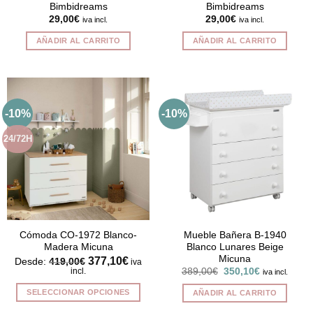
Bimbidreams
Bimbidreams
29,00
€
29,00
€
iva incl.
iva incl.
AÑADIR AL CARRITO
AÑADIR AL CARRITO
-10%
-10%
24/72H
Cómoda CO-1972 Blanco-
Mueble Bañera B-1940
Madera Micuna
Blanco Lunares Beige
Micuna
377,10
€
Desde:
419,00
€
iva
El
El
incl.
389,00
€
350,10
€
iva incl.
precio
precio
original
actual
SELECCIONAR OPCIONES
AÑADIR AL CARRITO
era:
es:
389,00€.
350,10€.
Este