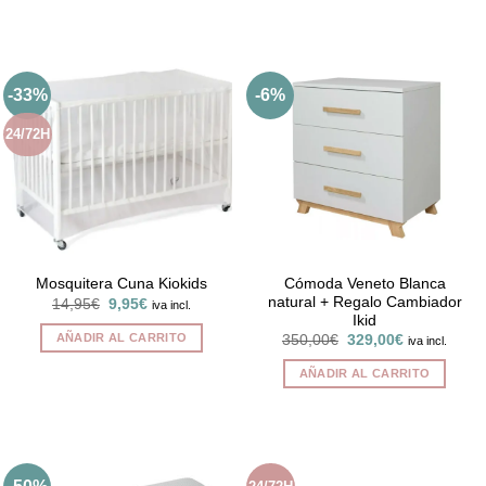
Este
producto
tiene
múltiples
-33%
-6%
variantes.
Las
24/72H
opciones
se
pueden
elegir
en
la
página
Cómoda Veneto Blanca
Mosquitera Cuna Kiokids
natural + Regalo Cambiador
El
El
de
14,95
€
9,95
€
iva incl.
precio
precio
Ikid
producto
original
actual
AÑADIR AL CARRITO
El
El
350,00
€
329,00
€
iva incl.
era:
es:
precio
precio
14,95€.
9,95€.
original
actual
AÑADIR AL CARRITO
era:
es:
350,00€.
329,00€.