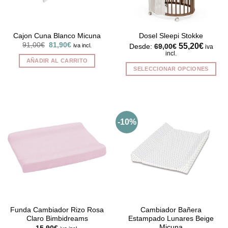
Cajon Cuna Blanco Micuna
Dosel Sleepi Stokke
El
El
91,00
€
81,90
€
55,20
€
iva incl.
Desde:
69,00
€
iva
precio
precio
incl.
original
actual
AÑADIR AL CARRITO
era:
es:
SELECCIONAR OPCIONES
91,00€.
81,90€.
Este
producto
tiene
múltiples
-10%
variantes.
Las
opciones
se
pueden
elegir
en
la
página
Funda Cambiador Rizo Rosa
Cambiador Bañera
Claro Bimbidreams
Estampado Lunares Beige
de
Micuna