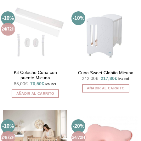
tiene
múltiples
-10%
-10%
variantes.
Las
24/72H
opciones
se
pueden
elegir
en
la
página
Kit Colecho Cuna con
Cuna Sweet Globito Micuna
puente Micuna
El
El
de
242,00
€
217,80
€
iva incl.
precio
precio
El
El
85,00
€
76,50
€
iva incl.
producto
original
actual
precio
precio
AÑADIR AL CARRITO
era:
es:
original
actual
AÑADIR AL CARRITO
242,00€.
217,80€.
era:
es:
85,00€.
76,50€.
-10%
-20%
24/72H
24/72H