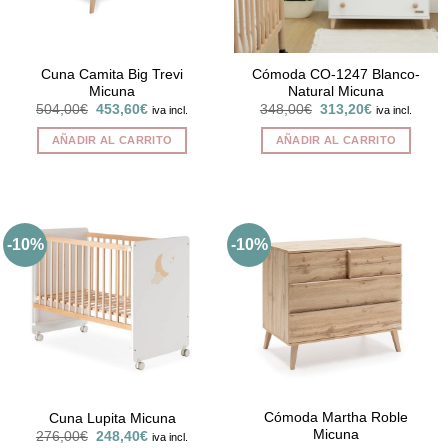
Cuna Camita Big Trevi
Cómoda CO-1247 Blanco-
Micuna
Natural Micuna
El
El
El
El
504,00
€
453,60
€
348,00
€
313,20
€
iva incl.
iva incl.
precio
precio
precio
precio
original
actual
original
actual
AÑADIR AL CARRITO
AÑADIR AL CARRITO
era:
es:
era:
es:
504,00€.
453,60€.
348,00€.
313,20€.
-10%
-10%
Cómoda Martha Roble
Cuna Lupita Micuna
Micuna
El
El
276,00
€
248,40
€
iva incl.