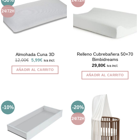
-50%
24/72H
24/72H
Relleno Cubrebañera 50×70
Almohada Cuna 3D
Bimbidreams
El
El
12,00
€
5,99
€
iva incl.
precio
precio
29,80
€
iva incl.
original
actual
AÑADIR AL CARRITO
era:
es:
AÑADIR AL CARRITO
12,00€.
5,99€.
-10%
-20%
24/72H