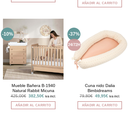
original
actual
AÑADIR AL CARRITO
era:
es:
25,00€.
10,00€.
-10%
-37%
24/72H
Mueble Bañera B-1940
Cuna nido Dalia
Natural Rabbit Micuna
Bimbidreams
El
El
El
El
425,00
€
382,50
€
79,80
€
49,95
€
iva incl.
iva incl.
precio
precio
precio
precio
original
actual
original
actual
AÑADIR AL CARRITO
AÑADIR AL CARRITO
era:
es:
era:
es:
425,00€.
382,50€.
79,80€.
49,95€.