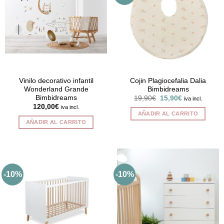
Vinilo decorativo infantil
Cojin Plagiocefalia Dalia
Wonderland Grande
Bimbidreams
Bimbidreams
El
El
19,90
€
15,90
€
iva incl.
precio
precio
120,00
€
iva incl.
original
actual
AÑADIR AL CARRITO
era:
es:
AÑADIR AL CARRITO
19,90€.
15,90€.
-10%
-10%