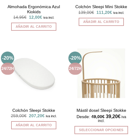
página
Almohada Ergonómica Azul
Colchón Sleepi Mini Stokke
Kiokids
El
El
de
139,00
€
111,20
€
iva incl.
precio
precio
El
El
14,95
€
12,00
€
iva incl.
producto
original
actual
precio
precio
AÑADIR AL CARRITO
era:
es:
original
actual
AÑADIR AL CARRITO
139,00€.
111,20€.
era:
es:
14,95€.
12,00€.
-20%
-20%
24/72H
24/72H
Colchón Sleepi Stokke
Mástil dosel Sleepi Stokke
El
El
259,00
€
207,20
€
39,20
€
iva incl.
Desde:
49,00
€
iva
precio
precio
incl.
original
actual
AÑADIR AL CARRITO
era:
es:
SELECCIONAR OPCIONES
259,00€.
207,20€.