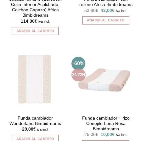
Cojin Interior Acolchado,
relleno Africa Bimbidreams
Colchon Capazo) Africa
El
El
53,80
€
43,00
€
iva incl.
precio
precio
Bimbidreams
original
actual
AÑADIR AL CARRITO
114,30
€
iva incl.
era:
es:
53,80€.
43,00€.
AÑADIR AL CARRITO
-60%
24/72H
Funda cambiador
Funda cambiador + rizo
Wonderland Bimbidreams
Conejito Luna Rosa
Bimbidreams
29,00
€
iva incl.
El
El
25,00
€
10,00
€
iva incl.
precio
precio
AÑADIR AL CARRITO