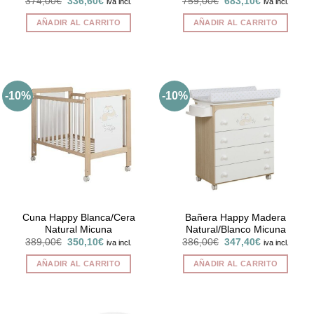
El
El
El
El
374,00
€
336,60
€
759,00
€
683,10
€
iva incl.
iva incl.
precio
precio
precio
precio
original
actual
original
actual
AÑADIR AL CARRITO
AÑADIR AL CARRITO
era:
es:
era:
es:
374,00€.
336,60€.
759,00€.
683,10€.
-10%
-10%
Cuna Happy Blanca/Cera
Bañera Happy Madera
Natural Micuna
Natural/Blanco Micuna
El
El
El
El
389,00
€
350,10
€
386,00
€
347,40
€
iva incl.
iva incl.
precio
precio
precio
precio
original
actual
original
actual
AÑADIR AL CARRITO
AÑADIR AL CARRITO
era:
es:
era:
es:
389,00€.
350,10€.
386,00€.
347,40€.