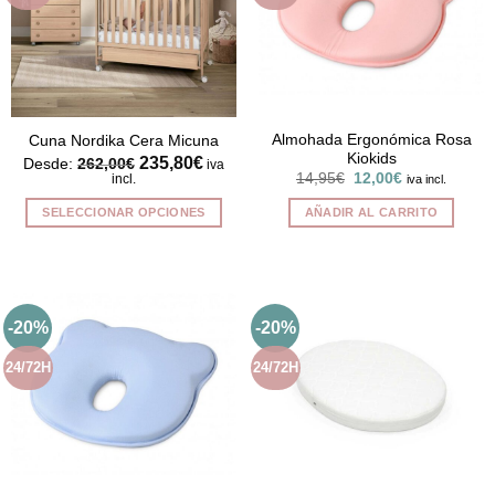
Almohada Ergonómica Rosa
Cuna Nordika Cera Micuna
Kiokids
235,80
€
Desde:
262,00
€
iva
El
El
14,95
€
12,00
€
incl.
iva incl.
precio
precio
original
actual
SELECCIONAR OPCIONES
AÑADIR AL CARRITO
era:
es:
14,95€.
12,00€.
Este
producto
tiene
múltiples
-20%
-20%
variantes.
Las
24/72H
24/72H
opciones
se
pueden
elegir
en
la