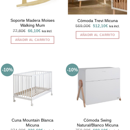
Soporte Madera Moises
Cómoda Trevi Micuna
Walking Mum
El
El
569,00
€
512,10
€
iva incl.
precio
precio
El
El
77,80
€
66,10
€
iva incl.
original
actual
precio
precio
AÑADIR AL CARRITO
era:
es:
original
actual
AÑADIR AL CARRITO
569,00€.
512,10€.
era:
es:
77,80€.
66,10€.
-10%
-10%
Cuna Mountain Blanca
Cómoda Swing
Micuna
Natural/Blanco Micuna