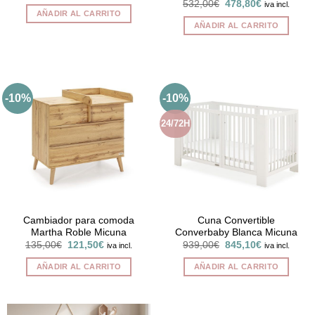
precio
precio
El
El
532,00
€
478,80
€
iva incl.
original
actual
precio
precio
AÑADIR AL CARRITO
era:
es:
original
actual
AÑADIR AL CARRITO
276,00€.
248,40€.
era:
es:
532,00€.
478,80€.
-10%
-10%
24/72H
Cambiador para comoda
Cuna Convertible
Martha Roble Micuna
Converbaby Blanca Micuna
El
El
El
El
135,00
€
121,50
€
939,00
€
845,10
€
iva incl.
iva incl.
precio
precio
precio
precio
original
actual
original
actual
AÑADIR AL CARRITO
AÑADIR AL CARRITO
era:
es:
era:
es:
135,00€.
121,50€.
939,00€.
845,10€.