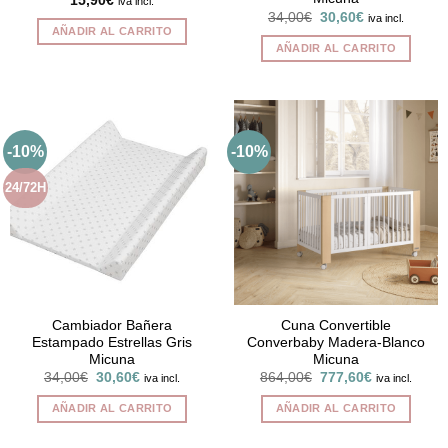
15,90
€
iva incl.
producto
El
El
34,00
€
30,60
€
iva incl.
precio
precio
AÑADIR AL CARRITO
original
actual
AÑADIR AL CARRITO
era:
es:
34,00€.
30,60€.
-10%
-10%
24/72H
Cambiador Bañera
Cuna Convertible
Estampado Estrellas Gris
Converbaby Madera-Blanco
Micuna
Micuna
El
El
El
El
34,00
€
30,60
€
864,00
€
777,60
€
iva incl.
iva incl.
precio
precio
precio
precio
original
actual
original
actual
AÑADIR AL CARRITO
AÑADIR AL CARRITO
era:
es:
era:
es:
34,00€.
30,60€.
864,00€.
777,60€.