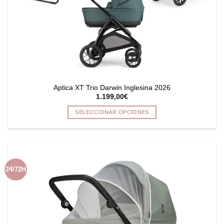
Aptica XT Trio Darwin Inglesina 2026
1.199,00
€
SELECCIONAR OPCIONES
Este
producto
tiene
múltiples
variantes.
24/72H
Las
opciones
se
pueden
elegir