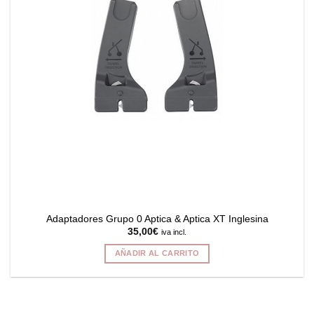
pueden
elegir
en
la
página
de
producto
Adaptadores Grupo 0 Aptica & Aptica XT Inglesina
35,00
€
iva incl.
AÑADIR AL CARRITO