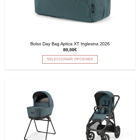
Bolso Day Bag Aptica XT Inglesina 2026
80,00
€
SELECCIONAR OPCIONES
Este
producto
tiene
múltiples
variantes.
Las
opciones
se
pueden
elegir
en
la