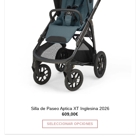
se
pueden
elegir
en
la
página
de
producto
Silla de Paseo Aptica XT Inglesina 2026
609,00
€
SELECCIONAR OPCIONES
Este
producto