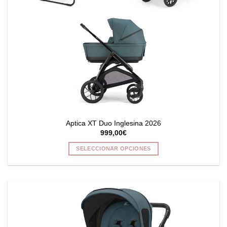
página
de
producto
Aptica XT Duo Inglesina 2026
999,00
€
SELECCIONAR OPCIONES
Este
producto
tiene
múltiples
variantes.
Las
opciones