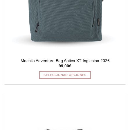
Mochila Adventure Bag Aptica XT Inglesina 2026
99,00
€
SELECCIONAR OPCIONES
Este
producto
tiene
múltiples
variantes.
Las
opciones
se