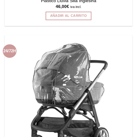
Plástico Lluvia Silla Inglesina
46,00
€
iva incl.
AÑADIR AL CARRITO
24/72H