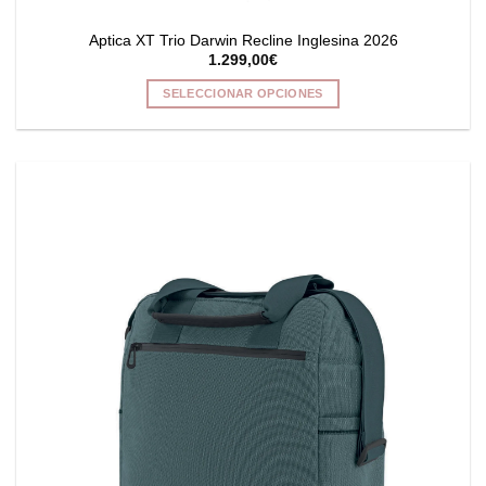
Aptica XT Trio Darwin Recline Inglesina 2026
1.299,00
€
SELECCIONAR OPCIONES
Este
producto
tiene
múltiples
variantes.
Las
opciones
se
pueden
elegir
en
la
página
de
producto