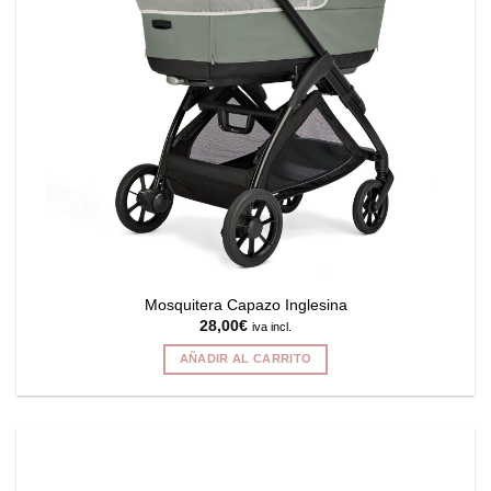
en
la
página
de
producto
Mosquitera Capazo Inglesina
28,00
€
iva incl.
AÑADIR AL CARRITO