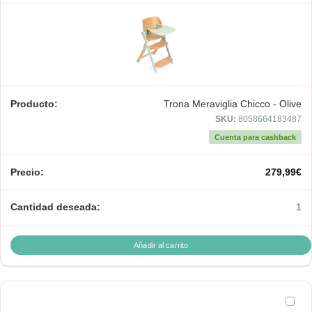
Trona Meraviglia Chicco - Olive
SKU:
8058664183487
Cuenta para cashback
279,99
€
1
Añadir al carrito