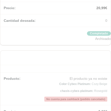
20,99
€
0
Completado
Archivado
El producto ya no existe
Color Cybex Platinum:
Cozy Beige
chasis-cybex-platinum:
Rosegold
No cuenta para cashback (pedido cancelado)