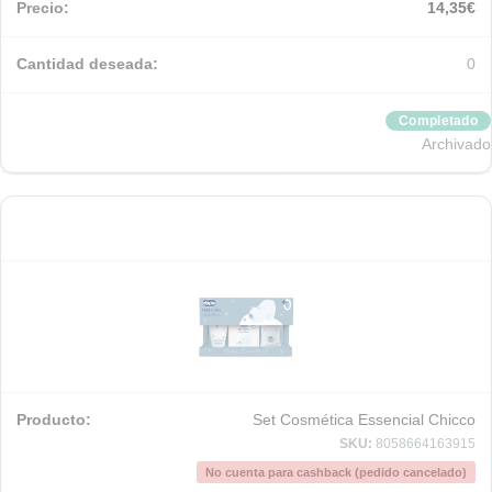
14,35
€
0
Completado
Archivado
Set Cosmética Essencial Chicco
SKU:
8058664163915
No cuenta para cashback (pedido cancelado)