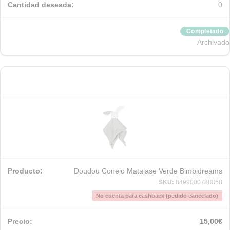
0
Completado
Archivado
Doudou Conejo Matalase Verde Bimbidreams
SKU:
8499000788858
No cuenta para cashback (pedido cancelado)
15,00
€