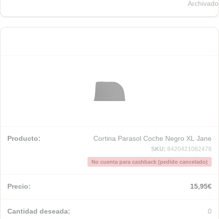
Archivado
Cortina Parasol Coche Negro XL Jane
SKU:
8420421082478
No cuenta para cashback (pedido cancelado)
15,95
€
0