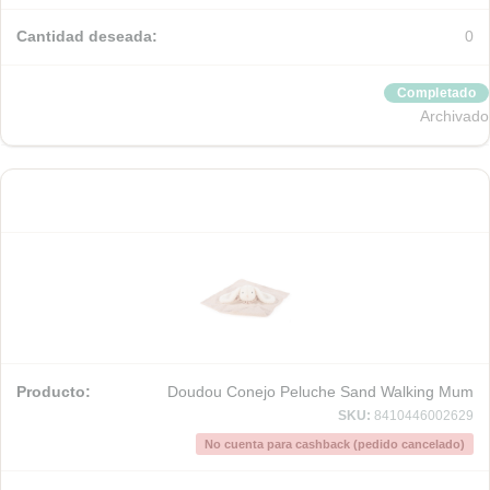
0
Completado
Archivado
Doudou Conejo Peluche Sand Walking Mum
SKU:
8410446002629
No cuenta para cashback (pedido cancelado)