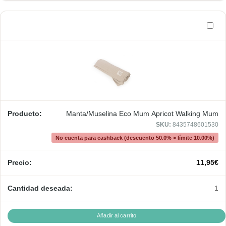
Manta/Muselina Eco Mum Apricot Walking Mum
SKU:
8435748601530
No cuenta para cashback (descuento 50.0% > límite 10.00%)
11,95
€
1
Añadir al carrito