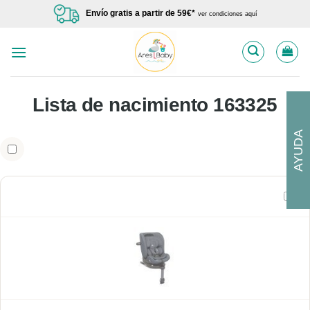
Saltar
Envío gratis a partir de 59€*
ver condiciones aquí
al
contenido
Lista de nacimiento 163325
AYUDA