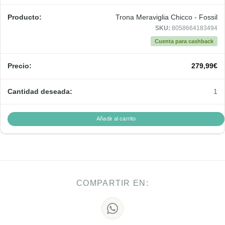
Trona Meraviglia Chicco - Fossil
SKU:
8058664183494
Cuenta para cashback
279,99
€
1
Añadir al carrito
COMPARTIR EN: