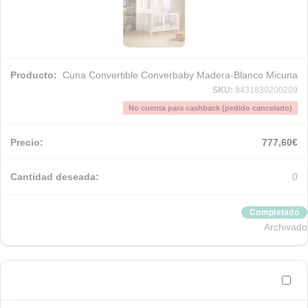
Cuna Convertible Converbaby Madera-Blanco Micuna
SKU:
8431830200209
No cuenta para cashback (pedido cancelado)
777,60
€
0
Completado
Archivado