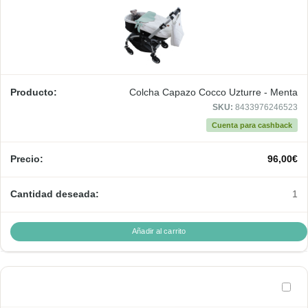
Colcha Capazo Cocco Uzturre - Menta
SKU:
8433976246523
Cuenta para cashback
96,00
€
1
Añadir al carrito