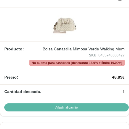
Bolsa Canastilla Mimosa Verde Walking Mum
SKU:
8435748600427
No cuenta para cashback (descuento 15.0% > límite 10.00%)
48,85
€
1
Añadir al carrito