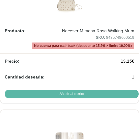
Neceser Mimosa Rosa Walking Mum
SKU:
8435748600519
No cuenta para cashback (descuento 15.2% > límite 10.00%)
13,15
€
1
Añadir al carrito