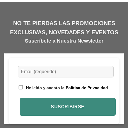
tiene
múltiples
variantes.
NO TE PIERDAS LAS PROMOCIONES
Las
opciones
EXCLUSIVAS, NOVEDADES Y EVENTOS
se
Suscríbete a Nuestra Newsletter
pueden
elegir
en
la
página
de
producto
He leído y acepto la
Política de Privacidad