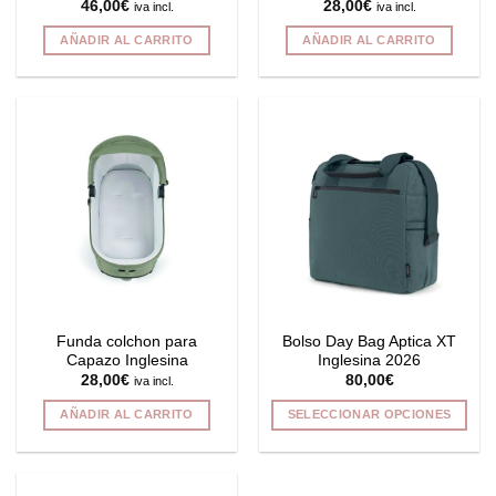
46,00
€
28,00
€
iva incl.
iva incl.
AÑADIR AL CARRITO
AÑADIR AL CARRITO
Funda colchon para
Bolso Day Bag Aptica XT
Capazo Inglesina
Inglesina 2026
28,00
€
80,00
€
iva incl.
AÑADIR AL CARRITO
SELECCIONAR OPCIONES
Este
producto
tiene