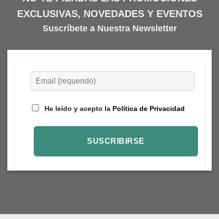
pueden
EXCLUSIVAS, NOVEDADES Y EVENTOS
elegir
en
Suscríbete a Nuestra Newsletter
la
página
de
producto
He leído y acepto la
Política de Privacidad