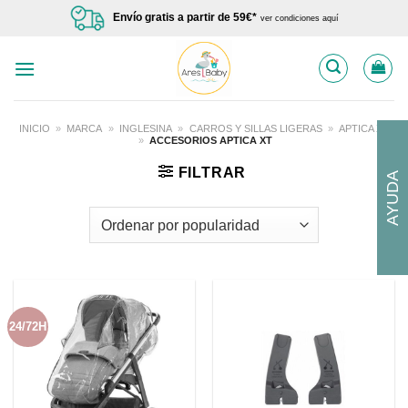
Saltar
Envío gratis a partir de 59€*
ver condiciones aquí
al
contenido
INICIO
»
MARCA
»
INGLESINA
»
CARROS Y SILLAS LIGERAS
»
APTICA XT
»
ACCESORIOS APTICA XT
FILTRAR
AYUDA
24/72H